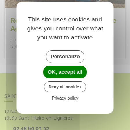
This site uses cookies and
Retour en images sur le Comice
Agricole de Lignières 2025
gives you control over what
you want to activate
Le Comice Agricole de Lignières 2025 a été une
belle réussite, et Saint-Hilaire-en-Lignières y a…
Personalize
OK, accept all
Deny all cookies
SAINT-HILAIRE-EN-LIGNIÈRES
Privacy policy
10 rue de Borneis
18160
Saint-Hilaire-en-Lignières
02 48 60 03 32