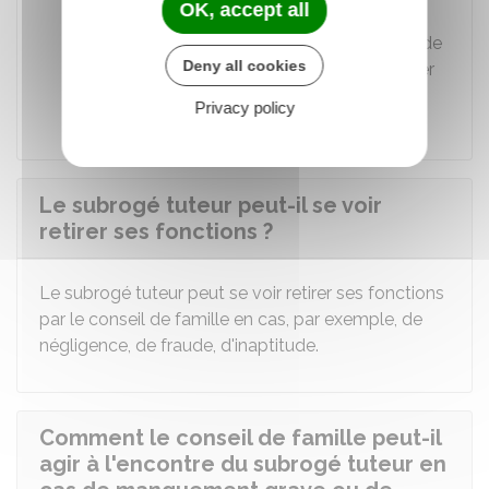
OK, accept all
Le tuteur a cessé ses fonctions et le
subrogé tuteur n'informe pas le conseil de
Deny all cookies
famille de la nécessité de faire remplacer
le tuteur.
Privacy policy
Le subrogé tuteur peut-il se voir
retirer ses fonctions ?
Le subrogé tuteur peut se voir retirer ses fonctions
par le conseil de famille en cas, par exemple, de
négligence, de fraude, d'inaptitude.
Comment le conseil de famille peut-il
agir à l'encontre du subrogé tuteur en