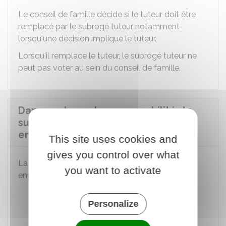
Le conseil de famille décide si le tuteur doit être
remplacé par le subrogé tuteur notamment
lorsqu'une décision implique le tuteur.
Lorsqu'il remplace le tuteur, le subrogé tuteur ne
peut pas voter au sein du conseil de famille.
Dans quels cas la responsabilité du
subrogé tuteur peut-elle être
engagée ?
This site uses cookies and
gives you control over what
La responsabilité du subrogé tuteur peut être
you want to activate
engagée dans les cas suivants :
Il a constaté que le tuteur a commis des
Personalize
fautes dans l'exercice de sa mission et il
n'informe pas le juge immédiatement