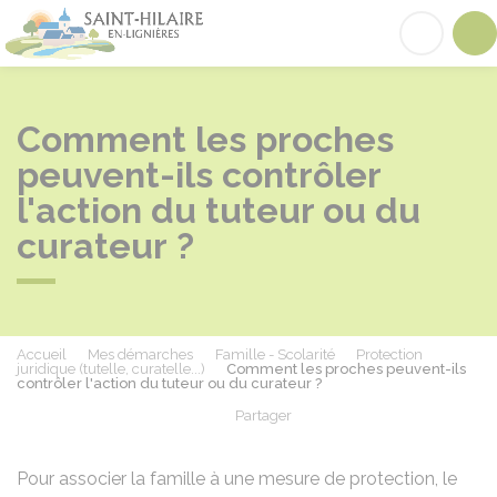
Saint-Hilaire-en-Lignières
Acc
Comment les proches
peuvent-ils contrôler
l'action du tuteur ou du
curateur ?
Accueil
Mes démarches
Famille - Scolarité
Protection
juridique (tutelle, curatelle...)
Comment les proches peuvent-ils
contrôler l'action du tuteur ou du curateur ?
Partager
Partager sur Facebook
Partager sur X - Twit
Partager sur
Par
Pour associer la famille à une mesure de protection, le