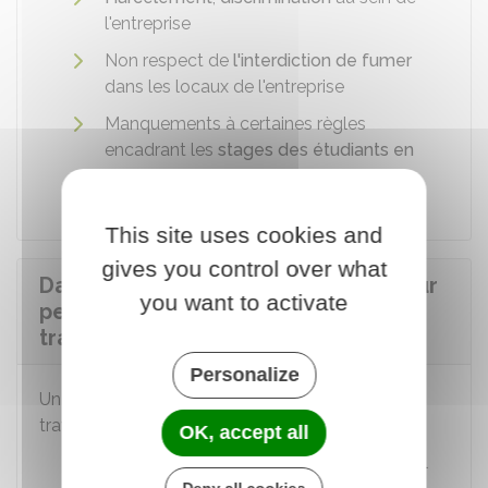
l'entreprise
Non respect de
l'interdiction de fumer
dans les locaux de l'entreprise
Manquements à certaines règles
encadrant les
stages des étudiants en
milieu professionnel
.
This site uses cookies and
gives you control over what
Dans quelles situations un employeur
you want to activate
peut-il contacter l'inspection du
travail ?
Personalize
Un employeur peut contacter l'inspection du
travail dans les situations suivantes :
OK, accept all
Besoin d'une information ou d'un conseil