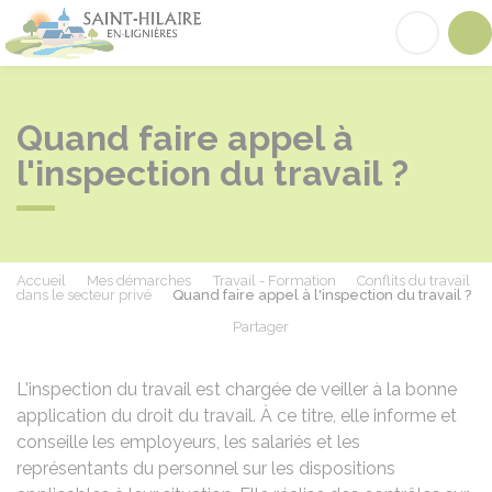
Saint-Hilaire-en-Lignières
Acc
Quand faire appel à
l'inspection du travail ?
Accueil
Mes démarches
Travail - Formation
Conflits du travail
dans le secteur privé
Quand faire appel à l'inspection du travail ?
Partager
Partager sur Facebook
Partager sur X - Twit
Partager sur
Par
L'inspection du travail est chargée de veiller à la bonne
application du droit du travail. À ce titre, elle informe et
conseille les employeurs, les salariés et les
représentants du personnel sur les dispositions