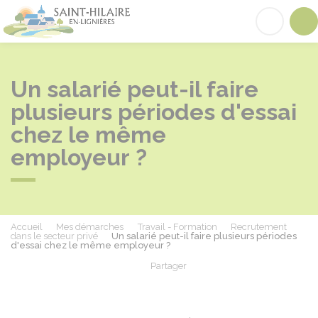
Saint-Hilaire-en-Lignières
Acc
Un salarié peut-il faire
plusieurs périodes d'essai
chez le même
employeur ?
Accueil
Mes démarches
Travail - Formation
Recrutement
dans le secteur privé
Un salarié peut-il faire plusieurs périodes
d'essai chez le même employeur ?
Partager
Partager sur Facebook
Partager sur X - Twit
Partager sur
Par