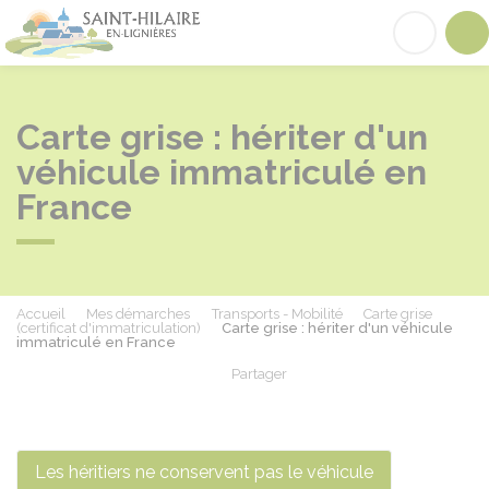
Saint-Hilaire-en-Lignières
Acc
Carte grise : hériter d'un
véhicule immatriculé en
France
Accueil
Mes démarches
Transports - Mobilité
Carte grise
(certificat d'immatriculation)
Carte grise : hériter d'un véhicule
immatriculé en France
Partager
Partager sur Facebook
Partager sur X - Twit
Partager sur
Par
Les héritiers ne conservent pas le véhicule