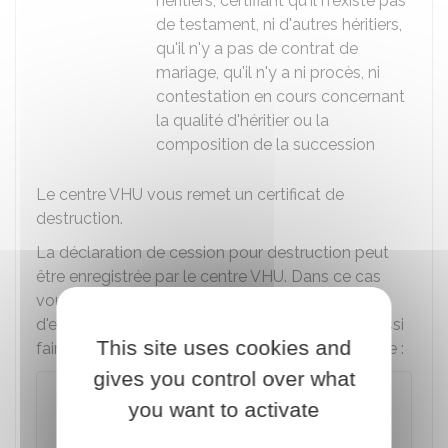
héritiers, certifiant qu'il n'existe pas
de testament, ni d'autres héritiers,
qu'il n'y a pas de contrat de
mariage, qu'il n'y a ni procès, ni
contestation en cours concernant
la qualité d'héritier ou la
composition de la succession
Le centre VHU vous remet un certificat de
destruction.
La déclaration de cession pour destruction peut
être enregistrée par le centre VHU. Dans ce cas
vous devez demander une attestation
d'enregistrement de la cession. Vous pouvez aussi
This site uses cookies and
faire la déclaration directement via un téléservice :
gives you control over what
Déclarer la remise d'un véhicule à un
you want to activate
centre véhicule hors d'usage (VHU)