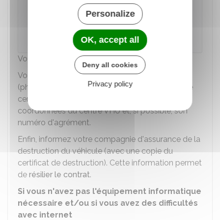
Accéder au service en ligne
Personalize
Ministère chargé de l'intérieur
OK, accept all
Vous devez vous identifier via
France Connect
.
Deny all cookies
Vous devez disposer d'une copie numérique
Privacy policy
(photo ou scan) de l'exemplaire n°1 du formulaire
cerfa n°15776 rempli, sur lequel sont indiqués les
coordonnées du centre VHU et, si possible, son
numéro d'agrément.
Enfin, informez votre compagnie d'assurance de la
destruction du véhicule (avec une copie du
certificat de destruction). Cette information permet
de
résilier le contrat
.
Si vous n'avez pas l'équipement informatique
nécessaire et/ou si vous avez des difficultés
avec internet