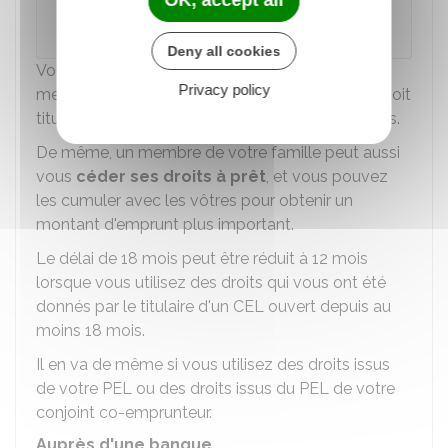
5 ans après la délivrance de l'attestation de
droits.
Deny all cookies
Vous pouvez céder
vos droits à prêt
à un
Privacy policy
membre de votre famille, mais à condition qu'il soit
titulaire d'un CEL ouvert depuis au moins 18 mois.
De même, un membre de votre famille peut aussi
vous
céder ses droits à prêt
, et vous pouvez
les cumuler avec les vôtres pour obtenir un
montant d'emprunt plus important.
Le délai de 18 mois peut être réduit à 12 mois
lorsque vous utilisez des droits qui vous ont été
donnés par le titulaire d'un CEL ouvert depuis au
moins 18 mois.
Il en va de même si vous utilisez des droits issus
de votre PEL ou des droits issus du PEL de votre
conjoint co-emprunteur.
Auprès d'une banque