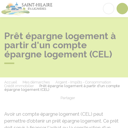
Saint-Hilaire-en-Lignières
Acc
Prêt épargne logement à
partir d'un compte
épargne logement (CEL)
Accueil
Mes démarches
Argent - Impôts - Consommation
Crédit immobilier
Prêt épargne logement à partir d'un compte
épargne logement (CEL)
Partager
Partager sur Facebook
Partager sur X - Twit
Partager sur
Par
Avoir un compte épargne logement (CEL) peut
permettre d'obtenir un prêt épargne logement. Ce prêt
doit servir à financer l'achat ou la construction d'un