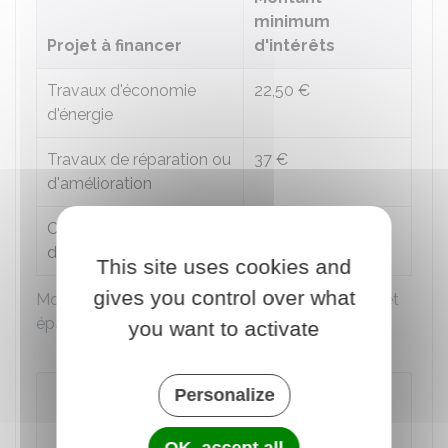
minimum
Projet à financer
d'intérêts
Travaux d'économie
22,50 €
d'énergie
Travaux de réparation ou
37 €
d'amélioration
Construction ou achat
75 €
du logement
This site uses cookies and
gives you control over what
Montant minimum d'intérêts ouvrant droit au prêt
épargne logement
you want to activate
Personalize
À savoir
Les droits à prêt peuvent être utilisés jusqu'à
OK, accept all