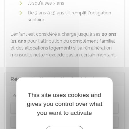
Jusqu'à ses 3 ans
De 3 ans à 15 ans s'il remplit l'
obligation
scolaire
.
L'enfant est considéré à charge jusqu'à ses
20 ans
(
21 ans
pour l'attribution du
complément familial
et des
allocations logement
) si sa rémunération
mensuelle nette n'excède pas un certain montant.
Rémunération de l'enfant à charge
This site uses cookies and
Les règles diffèrent selon le statut de l'enfant.
gives you control over what
L'enfant poursuit ses études
you want to activate
Il est apprenti, stagiaire ou salarié