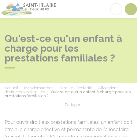
Saint-Hilaire-en-Lignières
Acc
Qu'est-ce qu'un enfant à
charge pour les
prestations familiales ?
Accueil
Mes démarches
Famille - Scolarité
Allocations
destinées aux familles
Qu'est-ce qu'un enfant à charge pour les
prestations familiales ?
Partager
Partager sur Facebook
Partager sur X - Twit
Partager sur
Par
Pour ouvrir droit aux prestations familiales, un enfant doit
être à la charge effective et permanente de l'allocataire
(parent, tuteur, etc.). S'il travaille, sa rémunération ne doit