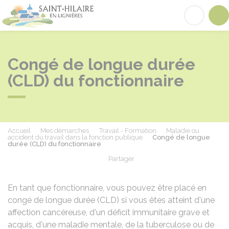
Saint-Hilaire-en-Lignières
Acc
Congé de longue durée
(CLD) du fonctionnaire
Accueil
Mes démarches
Travail - Formation
Maladie ou
accident du travail dans la fonction publique
Congé de longue
durée (CLD) du fonctionnaire
Partager
Partager sur Facebook
Partager sur X - Twit
Partager sur
Par
En tant que fonctionnaire, vous pouvez être placé en
congé de longue durée (CLD) si vous êtes atteint d'une
affection cancéreuse, d'un déficit immunitaire grave et
acquis, d'une maladie mentale, de la tuberculose ou de