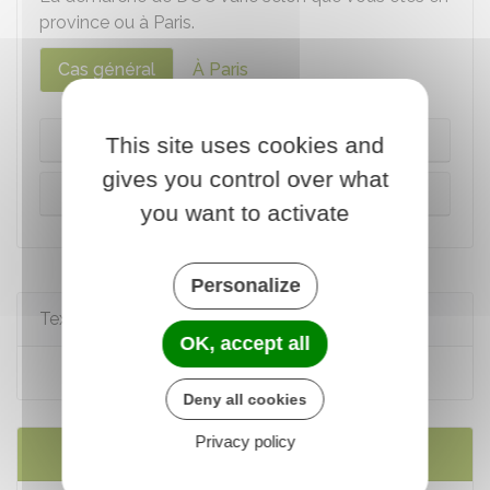
province ou à Paris.
Cas général
À Paris
Sur internet
This site uses cookies and
gives you control over what
Formulaire
you want to activate
Personalize
Textes de référence
OK, accept all
Code de l'urbanisme : article R*424-16
Deny all cookies
Privacy policy
Services en ligne et formulaires