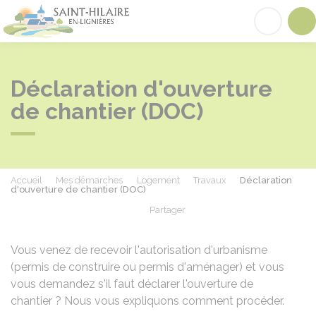
Saint-Hilaire-en-Lignières
Acc
Déclaration d'ouverture
de chantier (DOC)
Accueil
Mes démarches
Logement
Travaux
Déclaration
d'ouverture de chantier (DOC)
Partager
Partager sur Facebook
Partager sur X - Twit
Partager sur
Par
Vous venez de recevoir l'autorisation d'urbanisme
(permis de construire ou permis d'aménager) et vous
vous demandez s'il faut déclarer l'ouverture de
chantier ? Nous vous expliquons comment procéder.