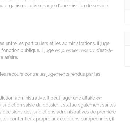
c ou organisme privé chargé d'une mission de service
ges entre les particuliers et les administrations. Il juge
 fonction publique. Il juge
en premier ressort
, c'est-à-
e affaire.
les recours contre les jugements rendus par les
diction administrative. Il peut juger une affaire
en
e juridiction saisie du dossier. Il statue également sur les
 décisions des juridictions administratives de première
ple : contentieux propre aux élections européennes), il