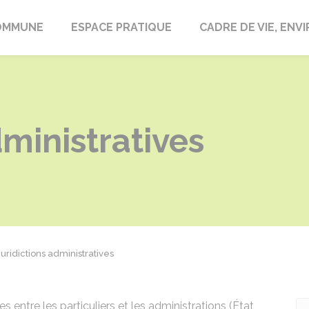
laire-en-Lignières
OMMUNE
ESPACE PRATIQUE
CADRE DE VIE, EN
dministratives
Juridictions administratives
es entre les particuliers et les administrations (État,