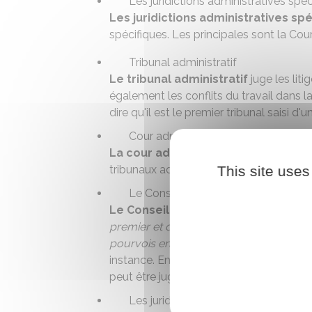
Les juridictions administratives spéc
Les juridictions administratives sp
spécifiques. Les principales sont la Cou
Tribunal administratif
Le tribunal administratif
juge les liti
également les conflits du travail dans la
dire qu'il est le premier tribunal saisi d'un
Cour administrative d'appel
La cour administrative d'appel
juge 
This site uses
tribunaux administratifs.
Le Conseil d'État
Le Conseil d'État
est la plus haute juri
premier et dernier ressort
: c'est la seul
pourvois en cassation
formés contre les
instance. Enfin, dans certains cas (exem
peut être juge d'appel.
Les juridictions administratives spéc