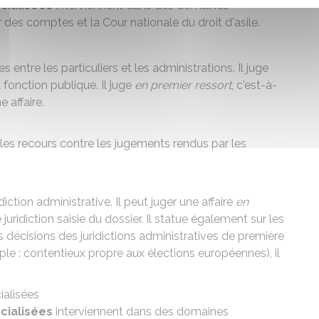
écialisées
interviennent dans des domaines
r des comptes et la Cour nationale du droit d'asile.
ges entre les particuliers et les administrations. Il juge
 fonction publique. Il juge
en premier ressort
, c'est-à-
e affaire.
les recours contre les jugements rendus par les
diction administrative. Il peut juger une affaire
en
e juridiction saisie du dossier. Il statue également sur les
 décisions des juridictions administratives de première
ple : contentieux propre aux élections européennes), il
ialisées
écialisées
interviennent dans des domaines