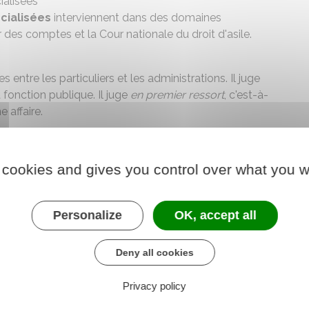
ialisées
écialisées
interviennent dans des domaines
r des comptes et la Cour nationale du droit d'asile.
ges entre les particuliers et les administrations. Il juge
 fonction publique. Il juge
en premier ressort
, c'est-à-
e affaire.
les recours contre les jugements rendus par les
 cookies and gives you control over what you w
diction administrative. Il peut juger une affaire
en
Personalize
OK, accept all
e juridiction saisie du dossier. Il statue également sur les
 décisions des juridictions administratives de première
Deny all cookies
ple : contentieux propre aux élections européennes), il
Privacy policy
ialisées