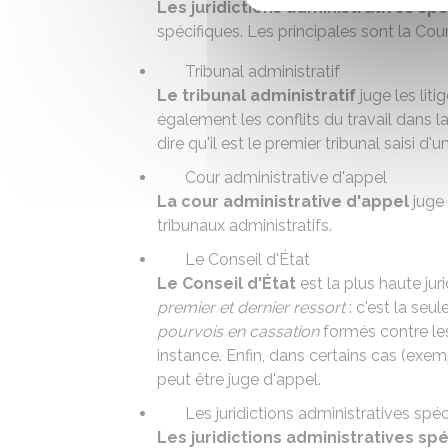
Les juridictions administratives sp
spécifiques. Les principales sont la Cou
Tribunal administratif
Le tribunal administratif
juge les liti
également les conflits du travail dans la
dire qu'il est le premier tribunal saisi d'un
Cour administrative d'appel
La cour administrative d'appel
juge 
tribunaux administratifs.
Le Conseil d'État
Le Conseil d'État
est la plus haute juri
premier et dernier ressort
: c'est la seul
pourvois en cassation
formés contre les
instance. Enfin, dans certains cas (exem
peut être juge d'appel.
Les juridictions administratives spéc
Les juridictions administratives sp