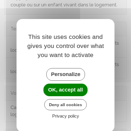
couple ou sur un enfant vivant dans le logement
.
Textes de référence
This site uses cookies and
Loi n°89-462 du 6 juillet 1989 sur les rapports
gives you control over what
locatifs : article 8-1
you want to activate
Loi n°89-462 du 6 juillet 1989 sur les rapports
locatifs : article 7-1
Personalize
OK, accept all
Voir aussi
Deny all cookies
Caution du locataire ou du colocataire dans un
logement privé
Privacy policy