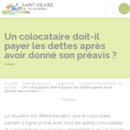
Saint-Hilaire-en-Lignières
Acc
Un colocataire doit-il
payer les dettes après
avoir donné son préavis ?
Accueil
Mes démarches
Logement
Location immobilière : fin
du bail
Un colocataire doit-il payer les dettes après avoir
donné son préavis ?
Partager
Partager sur Facebook
Partager sur X - Twit
Partager sur
Par
La situation est différente selon que le colocataire
partant a signé un bail avec tous les autres colocataires
et le propriétaire (ou l'agence immobilière), ou s'il a signé