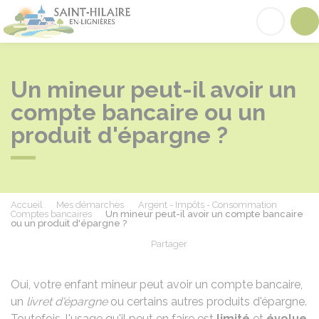
Saint-Hilaire-en-Lignières
Acc
Un mineur peut-il avoir un
compte bancaire ou un
produit d'épargne ?
Accueil
Mes démarches
Argent - Impôts - Consommation
Comptes bancaires
Un mineur peut-il avoir un compte bancaire
ou un produit d'épargne ?
Partager
Partager sur Facebook
Partager sur X - Twit
Partager sur
Par
Oui, votre enfant mineur peut avoir un compte bancaire,
un
livret d'épargne
ou certains autres produits d'épargne.
Toutefois, l'usage qu'il peut en faire est
limité
et
évolue