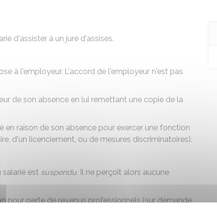
rié d'assister à un
juré d'assises
.
ose à l'employeur. L'accord de l'employeur n'est pas
yeur de son absence en lui remettant une copie de la
ié en raison de son absence pour exercer une fonction
ire
, d'un
licenciement
, ou de
mesures discriminatoires
).
 salarié est
suspendu
. Il ne perçoit alors aucune
on
pour perte de revenus professionnels (sur demande
).