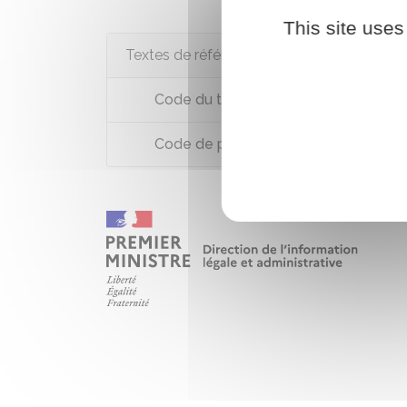
This site uses
Textes de référence
Code du travail : article L1132-3-1
Code de procédure pénale : articles