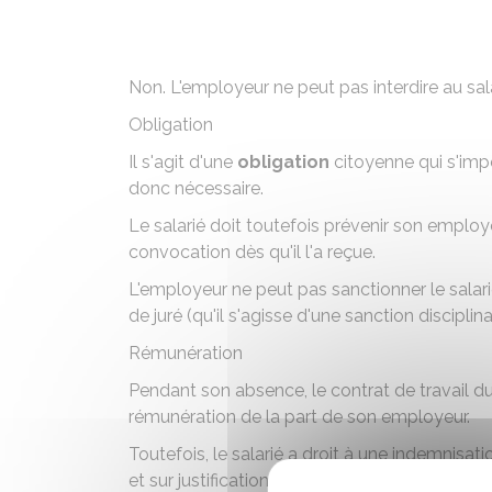
Non. L'employeur ne peut pas interdire au sala
Obligation
Il s'agit d'une
obligation
citoyenne qui s'imp
donc nécessaire.
Le salarié doit toutefois prévenir son emplo
convocation dès qu'il l'a reçue.
L'employeur ne peut pas sanctionner le salar
de juré (qu'il s'agisse d'une
sanction disciplina
Rémunération
Pendant son absence, le contrat de travail du
rémunération de la part de son employeur.
Toutefois, le salarié a droit à une
indemnisati
et sur justification auprès du tribunal d'assises