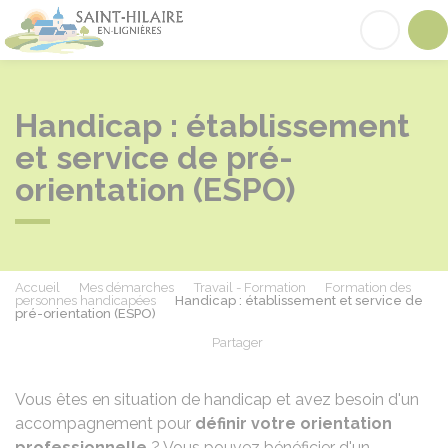
Saint-Hilaire-en-Lignières
Acc
Handicap : établissement
et service de pré-
orientation (ESPO)
Accueil
Mes démarches
Travail - Formation
Formation des
personnes handicapées
Handicap : établissement et service de
pré-orientation (ESPO)
Partager
Partager sur Facebook
Partager sur X - Twit
Partager sur
Par
Vous êtes en situation de handicap et avez besoin d'un
accompagnement pour
définir votre orientation
professionnelle
? Vous pouvez bénéficier d'un