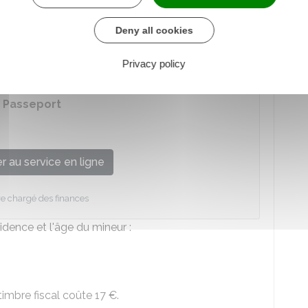
Deny all cookies
Privacy policy
 ce téléservice :
- Passeport
 au service en ligne
re chargé des finances
sidence et l'âge du mineur :
 timbre fiscal coûte
17 €
.