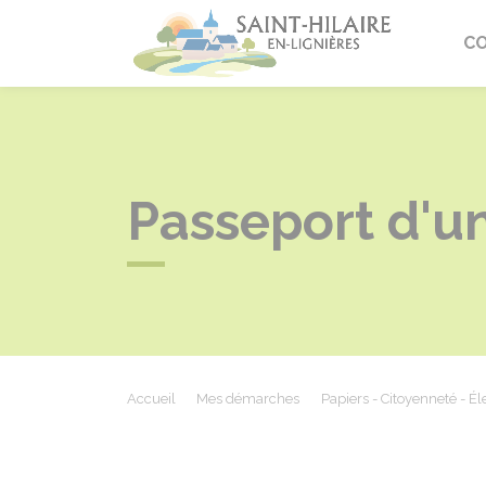
Saint-Hi
C
Passeport d'un
Accueil
Mes démarches
Papiers - Citoyenneté - Él