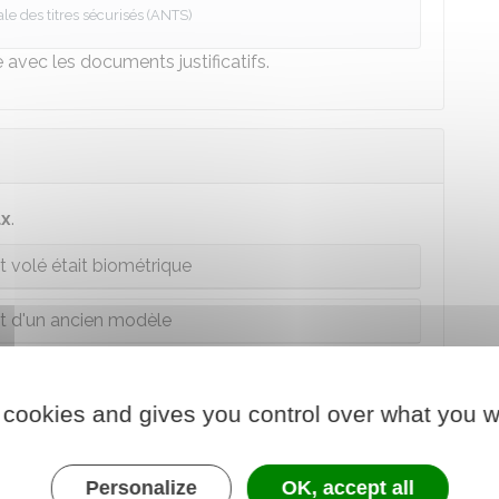
e des titres sécurisés (ANTS)
 avec les documents justificatifs.
ux
.
t volé était biométrique
ait d'un ancien modèle
 cookies and gives you control over what you w
un nom d'usage (double-nom), d'autres
justifier
l'utilisation du nom de l'autre parent
.
Personalize
OK, accept all