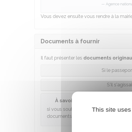
Agence national
Vous devez ensuite vous rendre à la mairie
Documents à fournir
Il faut présenter les
documents
origina
Si le passepor
S'il s'agiss
À savoir
This site uses
si vous souhaitez que l'enfant utilise 
documents peuvent être réclamés pour 