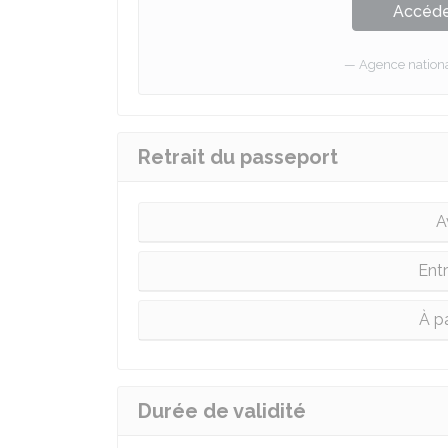
Accéder
Agence national
Retrait du passeport
A
Entr
À pa
Durée de validité