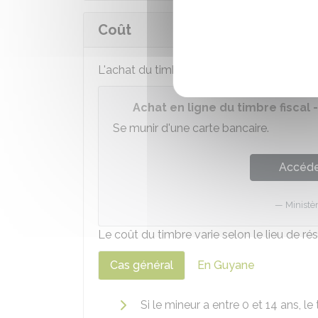
Coût
L'achat du timbre fiscal se fait
en ligne
via
Achat en ligne du timbre fiscal 
Se munir d'une carte bancaire.
Accéder
Ministè
Le coût du timbre varie selon le lieu de ré
Cas général
En Guyane
Si le mineur a entre 0 et 14 ans, le