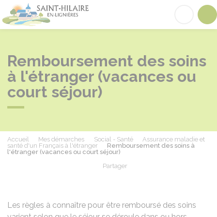
Saint-Hilaire-en-Lignières
Acc
Remboursement des soins
à l'étranger (vacances ou
court séjour)
Accueil
Mes démarches
Social - Santé
Assurance maladie et
santé d'un Français à l'étranger
Remboursement des soins à
l'étranger (vacances ou court séjour)
Partager
Partager sur Facebook
Partager sur X - Twit
Partager sur
Par
Les règles à connaître pour être remboursé des soins
varient selon que le séjour se déroule dans ou hors