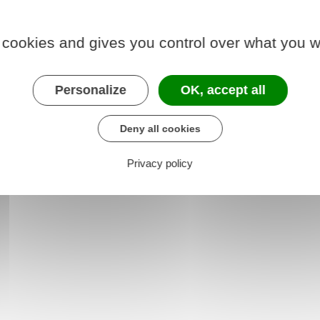
anté
le nécessite.
 cookies and gives you control over what you w
Personalize
OK, accept all
à L511-5
Deny all cookies
018 relative à l'interdiction de l'utilisation du
e
Privacy policy