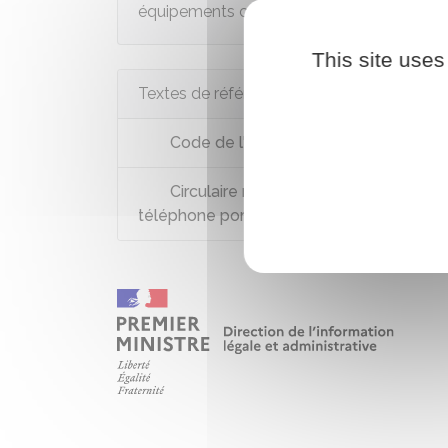
équipements connectés si son
état de s
This site uses
Textes de référence
Code de l'éducation : articles L511-1 
Circulaire n°2018-114 du 26 septembre 2
téléphone portable à l'école et au collèg