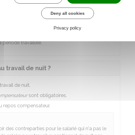
tidien pour un travailleur de nuit ?
Deny all cookies
 quotidien.
Privacy policy
 travailleur de nuit bénéficie d'un
repos quotidien
 période travaillée.
 travail de nuit ?
ravail de nuit.
ompensateur
sont obligatoires.
au repos compensateur.
r des contreparties pour le salarié qui n'a pas le