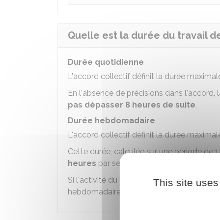
Quelle est la durée du travail de
Durée quotidienne
L'accord collectif définit la durée maximale
En l'absence de précisions dans l'accord, 
pas dépasser 8 heures de suite
.
Durée hebdomadaire
L'accord collectif définit la durée maxima
Cette durée, calculée sur une période de 
heures
par semaine en moyenne.
Si l'activité du secteur le justifie, l'accor
This site uses
hebdomadaire à 44 heures sur 12 semaines