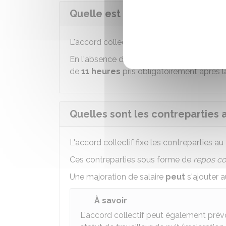
Quelle est la durée du repos quo
L'accord collectif définit la durée du repos
En l'absence de précisions dans l'accord, le
de
11 heures
pris obligatoirement après la
Quelles sont les contreparties au
L'accord collectif fixe les contreparties au t
Ces contreparties sous forme de
repos c
Une majoration de salaire
peut
s'ajouter 
À savoir
L'accord collectif peut également prévoi