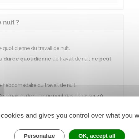
 nuit ?
 quotidienne du travail de nuit.
la
durée quotidienne
de travail de nuit
ne peut
le hebdomadaire du travail de nuit.
12 semaines de suite, ne peut pas dépasser
40
d collectif peut porter cette durée maximale
 cookies and gives you control over what you w
 de suite.
Personalize
OK, accept all