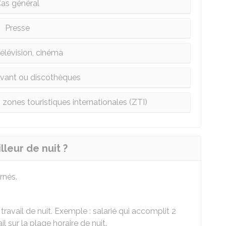
as général
Presse
télévision, cinéma
ivant ou discothèques
zones touristiques internationales (ZTI)
leur de nuit ?
rnés.
avail de nuit. Exemple : salarié qui accomplit 2
l sur la plage horaire de nuit.