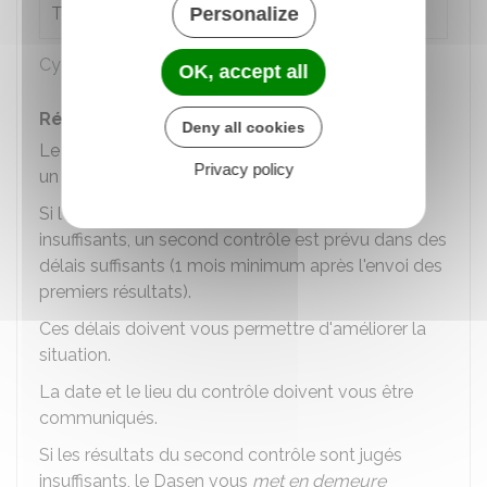
re
Terminal
Personalize
1
- Terminale
Cycles d'enseignement de la scolarité
OK, accept all
Résultats
Deny all cookies
Le bilan du contrôle vous est communiqué dans
Privacy policy
un délai maximum de 3 mois.
Si l'inspecteur juge les résultats du contrôle
insuffisants, un second contrôle est prévu dans des
délais suffisants (1 mois minimum après l'envoi des
premiers résultats).
Ces délais doivent vous permettre d'améliorer la
situation.
La date et le lieu du contrôle doivent vous être
communiqués.
Si les résultats du second contrôle sont jugés
insuffisants, le Dasen vous
met en demeure