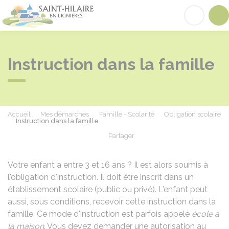
Saint-Hilaire-en-Lignières
Acc
Instruction dans la famille
Accueil
Mes démarches
Famille - Scolarité
Obligation scolaire
Instruction dans la famille
Partager
Partager sur Facebook
Partager sur X - Twit
Partager sur
Par
Votre enfant a entre 3 et 16 ans ? Il est alors soumis à
l'obligation d'instruction. Il doit être inscrit dans un
établissement scolaire (public ou privé). L'enfant peut
aussi, sous conditions, recevoir cette instruction dans la
famille. Ce mode d'instruction est parfois appelé
école à
la maison
. Vous devez demander une autorisation au