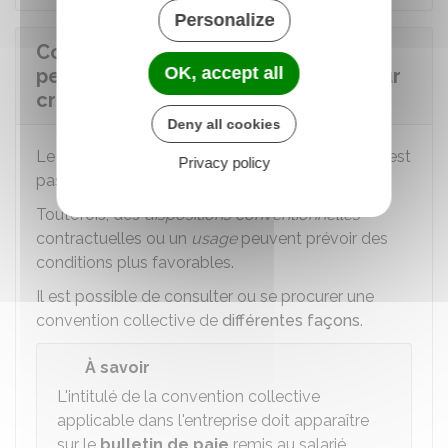
Personalize
Comment est rémunéré le salarié
OK, accept all
pendant un congé à temps plein pour
création ou reprise d'entreprise ?
Deny all cookies
Le congé pour création ou reprise d'entreprise n'est
Privacy policy
pas rémunéré.
Toutefois, des
dispositions conventionnelles
contractuelles ou un
usage
peuvent prévoir des
conditions plus favorables.
Il est possible de consulter ou se procurer une
convention collective de
différentes façons
.
À savoir
L'intitulé de la convention collective
applicable dans l'entreprise doit apparaître
sur le
bulletin de paie
remis au salarié.