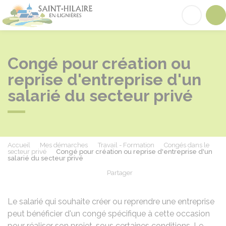
Saint-Hilaire-en-Lignières
Acc
Congé pour création ou
reprise d'entreprise d'un
salarié du secteur privé
Accueil
Mes démarches
Travail - Formation
Congés dans le
secteur privé
Congé pour création ou reprise d'entreprise d'un
salarié du secteur privé
Partager
Partager sur Facebook
Partager sur X - Twit
Partager sur
Par
Le salarié qui souhaite créer ou reprendre une entreprise
peut bénéficier d'un congé spécifique à cette occasion
pour réaliser son projet, sous certaines conditions. Le