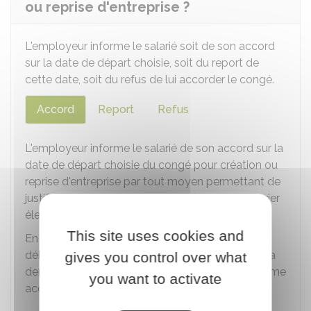
ou reprise d'entreprise ?
L'employeur informe le salarié soit de son accord
sur la date de départ choisie, soit du report de
cette date, soit du refus de lui accorder le congé.
Accord
Report
Refus
L'employeur informe le salarié de son accord sur la
date de départ choisie du congé pour création ou
reprise d'entreprise par tout moyen permettant de
justifier de la date de sa réponse (lettre ou courrier
électronique recommandé, par exemple).
This site uses cookies and
En l'absence de réponse de l'employeur dans un
délai de
30 jours
à compter de la réception de la
gives you control over what
demande du salarié, l'accord est considéré comme
you want to activate
acquis.