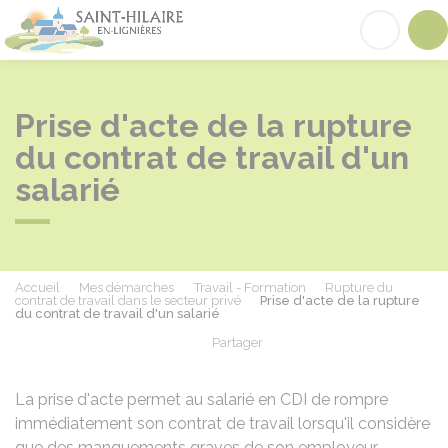
Saint-Hilaire-en-Lignières
Acc
Prise d'acte de la rupture
du contrat de travail d'un
salarié
Accueil
Mes démarches
Travail - Formation
Rupture du
contrat de travail dans le secteur privé
Prise d'acte de la rupture
du contrat de travail d'un salarié
Partager
Partager sur Facebook
Partager sur X - Twit
Partager sur
Par
La prise d'acte permet au salarié en
CDI
de rompre
immédiatement son contrat de travail lorsqu'il considère
que des manquements graves de son employeur