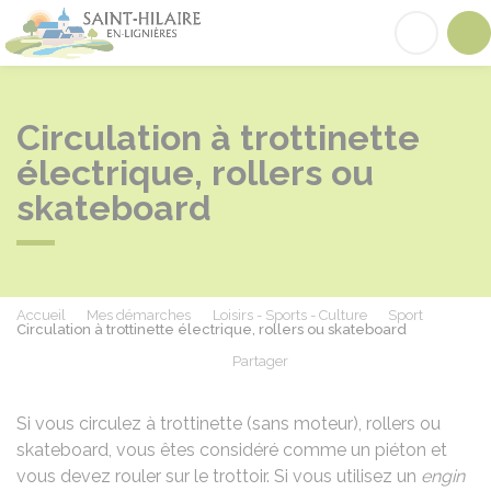
Saint-Hilaire-en-Lignières
Acc
Circulation à trottinette
électrique, rollers ou
skateboard
Accueil
Mes démarches
Loisirs - Sports - Culture
Sport
Circulation à trottinette électrique, rollers ou skateboard
Partager
Partager sur Facebook
Partager sur X - Twit
Partager sur
Par
Si vous circulez à trottinette (sans moteur), rollers ou
skateboard, vous êtes considéré comme un piéton et
vous devez rouler sur le trottoir. Si vous utilisez un
engin