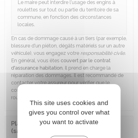
Le maire peut interdire l'usage des engins à
roulettes sur tout ou partie du territoire de sa
commune, en fonction des circonstances
locales.
En cas de dommage causé à un tiers (par exemple,
blessure d'un piéton, dégâts matériels sur un autre
véhicule), vous engagez votre
responsabilité civile
.
En général, vous êtes
couvert par le contrat
d'assurance habitation
. Il prend en charge la
réparation des dommages. Il est recommandé de
contacter votre assureur pour vérifier que le
contrat n'exclut pas la garantie pour les sports à
roulettes.
This site uses cookies and
gives you control over what
you want to activate
Planche à roulettes ou skateboard
(sans moteur)