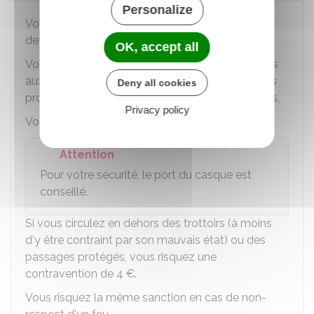
Personalize
Vous êtes considéré comme un piéton. Vous
devez donc circuler sur les trottoirs.
OK, accept all
Vous devez respecter les feux tricolores réservés
aux piétons. Vous devez emprunter les passages
Deny all cookies
protégés lorsqu'il en existe à moins de 50 mètres,
Privacy policy
Vous devez rouler à allure modérée (6 km/h).
Attention
Pour votre sécurité, le port du casque est
conseillé.
Si vous circulez en dehors des trottoirs (à moins
d'y être contraint par son mauvais état) ou des
passages protégés, vous risquez une
contravention de
4 €
.
Vous risquez la même sanction en cas de non-