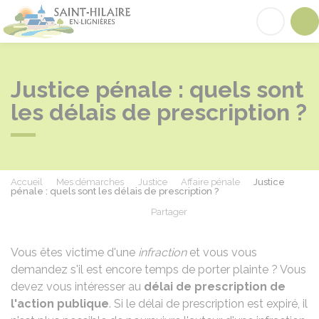
Saint-Hilaire-en-Lignières
Acc
Justice pénale : quels sont
les délais de prescription ?
Accueil
Mes démarches
Justice
Affaire pénale
Justice
pénale : quels sont les délais de prescription ?
Partager
Partager sur Facebook
Partager sur X - Twit
Partager sur
Par
Vous êtes victime d'une
infraction
et vous vous
demandez s'il est encore temps de porter plainte ? Vous
devez vous intéresser au
délai de prescription de
l'action publique
. Si le délai de prescription est expiré, il