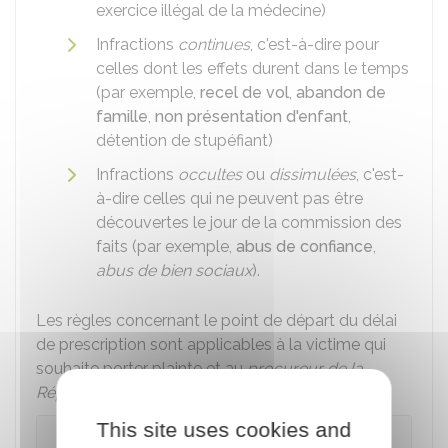
exercice illégal de la médecine)
Infractions
continues
, c'est-à-dire pour
celles dont les effets durent dans le temps
(par exemple,
recel de vol
,
abandon de
famille
,
non présentation d'enfant
,
détention de stupéfiant)
Infractions
occultes
ou
dissimulées
, c'est-
à-dire celles qui ne peuvent pas être
découvertes le jour de la commission des
faits (par exemple,
abus de confiance
,
abus de bien sociaux
).
Les règles concernant le point de départ du délai
de prescription sont applicables à la victime qui
souhaite porter plainte et au
procureur de la
République
qui veut engager des poursuites.
This site uses cookies and
Cas général