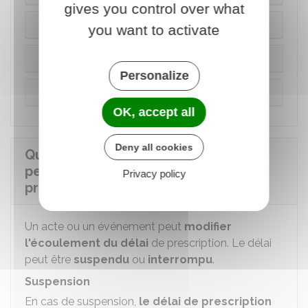
gives you control over what
Infraction d'habitude
you want to activate
Infraction continue
Personalize
Infraction occulte ou dissimulée
OK, accept all
Deny all cookies
Quels événements peuvent venir
perturber l'écoulement du délai de
Privacy policy
prescription ?
Un acte ou un événement peut
modifier
l'écoulement du délai
de prescription. Le délai
peut être
suspendu
ou
interrompu
.
Suspension
En cas de suspension,
le délai de prescription