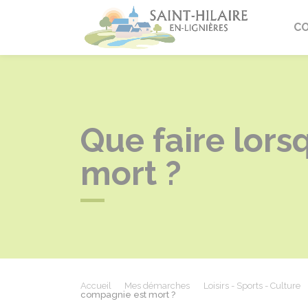
Saint-Hi
C
Que faire lor
mort ?
Accueil
Mes démarches
Loisirs - Sports - Culture
compagnie est mort ?