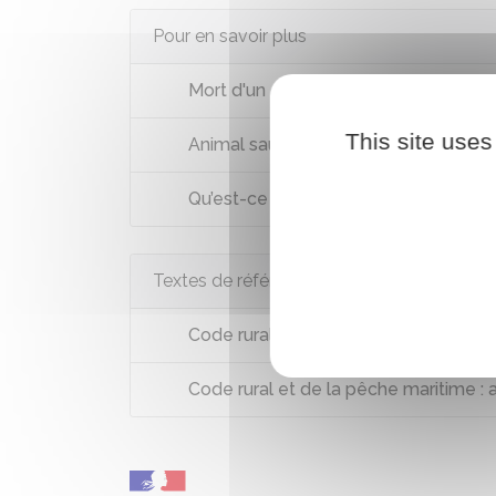
Pour en savoir plus
Mort d'un équidé et équarrissage
This site uses
Animal sauvage mort ou en détresse : 
Qu’est-ce que la taxidermie ?
Textes de référence
Code rural et de la pêche maritime : 
Code rural et de la pêche maritime : 