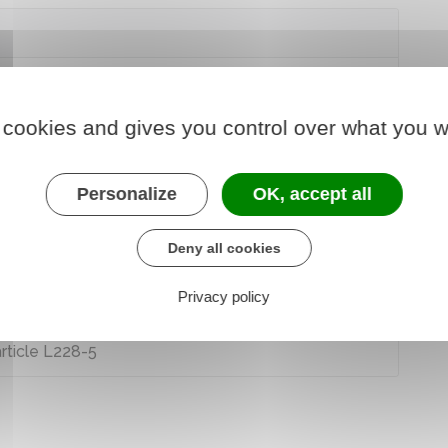
 cookies and gives you control over what you w
quelle conduite tenir ?
Personalize
OK, accept all
Deny all cookies
Privacy policy
articles L226-1 à L226-9
article L228-5