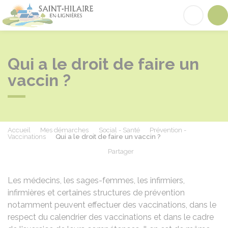
Saint-Hilaire-en-Lignières
Acc
Qui a le droit de faire un
vaccin ?
Accueil
Mes démarches
Social - Santé
Prévention -
Vaccinations
Qui a le droit de faire un vaccin ?
Partager
Partager sur Facebook
Partager sur X - Twit
Partager sur
Par
Les médecins, les sages-femmes, les infirmiers,
infirmières et certaines structures de prévention
notamment peuvent effectuer des vaccinations, dans le
respect du calendrier des vaccinations et dans le cadre