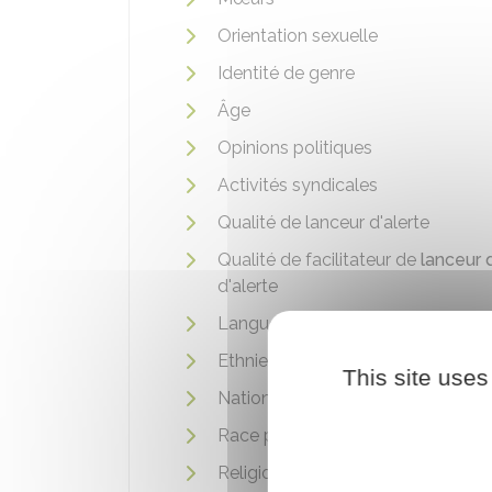
Orientation sexuelle
Identité de genre
Âge
Opinions politiques
Activités syndicales
Qualité de lanceur d'alerte
Qualité de facilitateur de
lanceur 
d'alerte
Langue parlée (capacité à s'expri
Ethnie
This site uses
Nation
Race prétendue
Religion