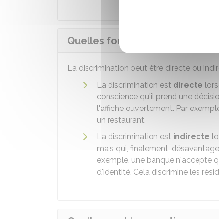
Quelles formes peut prendre la 
La discrimination peut être directe ou indir
La discrimination est
directe
lors
conscience qu'il prend une décision 
l'affiche ouvertement. Par exemple
un restaurant.
La discrimination est
indirecte
lo
mais qui, finalement, désavantage
exemple, une banque n'accepte que
d'identité. Cela discrimine les rési