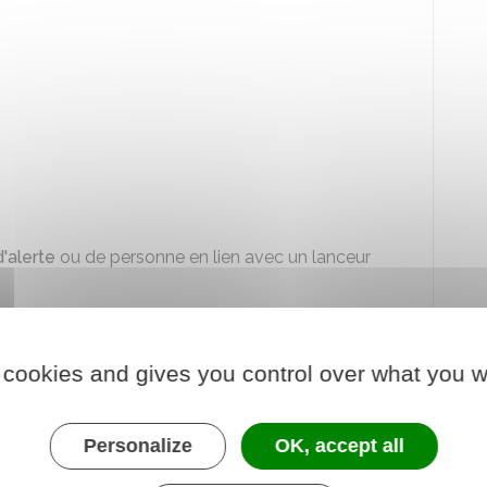
d'alerte
ou de personne en lien avec un lanceur
mer dans une langue autre que le français)
 cookies and gives you control over what you w
Personalize
OK, accept all