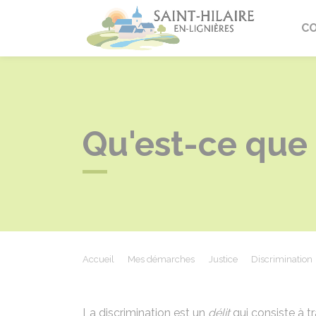
Saint-Hi
C
Qu'est-ce que 
Accueil
Mes démarches
Justice
Discrimination
La discrimination est un
délit
qui consiste à 