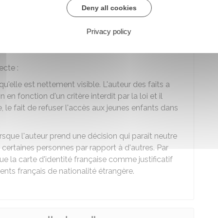
Deny all cookies
Privacy policy
discrimination ?
ecte :
qu'elle est nettement visible. L'auteur des faits a
en fonction d'un critère interdit par la loi et il
, le fait de refuser l'accès aux jeunes enfants dans
rsque l'auteur prend une décision qui paraît neutre
 certaines personnes par rapport à d'autres. Par
 la carte d'identité française comme justificatif
dents français de nationalité étrangère.