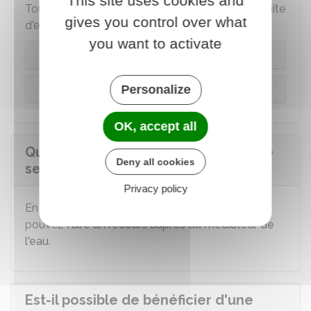
This site uses cookies and
Tout dépend si vous avez détecté ou non une fuite
gives you control over what
d'eau :
you want to activate
Vous avez détecté une fuite d'eau
Vous n'avez rien détecté
Personalize
OK, accept all
Quel recours en cas de litige avec le
Deny all cookies
service d'eau ?
Privacy policy
En cas de litige avec votre service d'eau, vous
pouvez
faire un recours auprès du médiateur de
l'eau
.
Est-il possible de bénéficier d'une