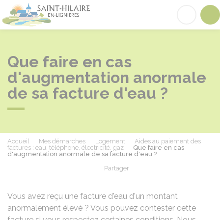
Saint-Hilaire-en-Lignières
Acc
Que faire en cas
d'augmentation anormale
de sa facture d'eau ?
Accueil
Mes démarches
Logement
Aides au paiement des
factures : eau, téléphone, électricité, gaz
Que faire en cas
d'augmentation anormale de sa facture d'eau ?
Partager
Partager sur Facebook
Partager sur X - Twit
Partager sur
Par
Vous avez reçu une facture d'eau d'un montant
anormalement élevé ? Vous pouvez contester cette
facture si vous respectez certaines conditions. Nous