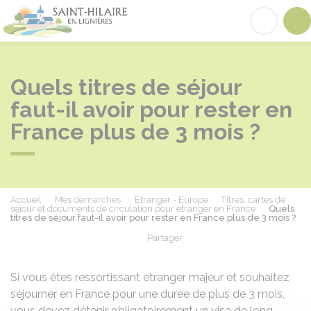
Saint-Hilaire-en-Lignières
Acc
Quels titres de séjour
faut-il avoir pour rester en
France plus de 3 mois ?
Accueil
Mes démarches
Étranger - Europe
Titres, cartes de
séjour et documents de circulation pour étranger en France
Quels
titres de séjour faut-il avoir pour rester en France plus de 3 mois ?
Partager
Partager sur Facebook
Partager sur X - Twit
Partager sur
Par
Si vous êtes ressortissant étranger majeur et souhaitez
séjourner en France pour une durée de plus de 3 mois,
vous devez détenir obligatoirement un visa de long