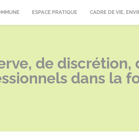
laire-en-Lignières
OMMUNE
ESPACE PRATIQUE
CADRE DE VIE, EN
erve, de discrétion, 
essionnels dans la f