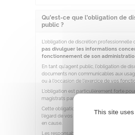
Qu'est-ce que l'obligation de d
public ?
L'obligation de discrétion professionnelle 
pas divulguer les informations concern
fonctionnement de son administrati
En tant qu'agent public, l'obligation de di
documents non communicables aux usager
ou à l'occasion de l'exercice de vos foncti
L'obligation est particulièrement forte pour
magistrats par exemple.
Cette obligation s'applique
à l'égard de
This site uses
l'égard de vos collègues qui n'ont pas, du 
en cause.
Les responsables syndicaux restent soumis