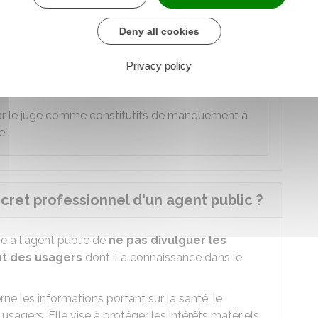
n professionnelle peut justifier qu'une
procédure
Deny all cookies
.
 décision de votre autorité hiérarchique.
Privacy policy
par le juge comme constitutifs de manquement à
e :
ecret professionnel d'un agent public ?
e à l'agent public de
ne pas divulguer les
nt des usagers
dont il a connaissance dans le
ne les informations portant sur la santé, le
 usagers. Elle vise à protéger les intérêts matériels