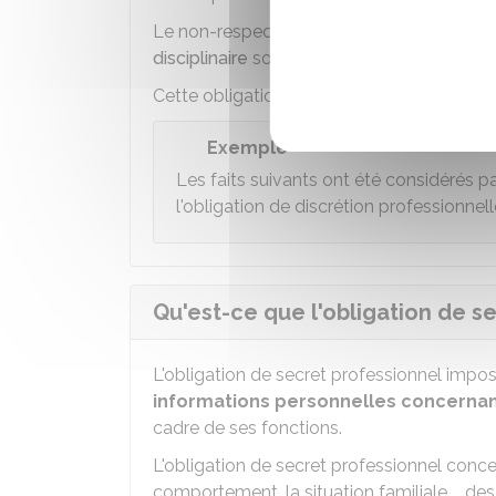
Le non-respect de l'obligation de discrétio
disciplinaire
soit engagée à votre encontre
Cette obligation ne peut être levée que par
Exemple
Les faits suivants ont été considérés 
l'obligation de discrétion professionnell
Qu'est-ce que l'obligation de s
L'obligation de secret professionnel impos
informations personnelles concerna
cadre de ses fonctions.
L'obligation de secret professionnel concer
comportement, la situation familiale,... des