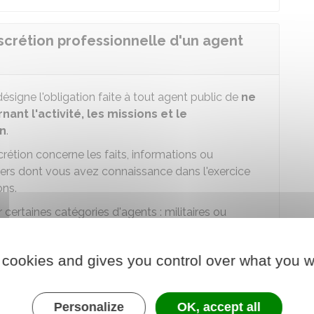
iscrétion professionnelle d'un agent
désigne l'obligation faite à tout agent public de
ne
ant l'activité, les missions et le
on
.
scrétion concerne les faits, informations ou
s dont vous avez connaissance dans l'exercice
ons.
 certaines catégories d'agents : militaires ou
s usagers mais aussi entre agents publics
, à
 cookies and gives you control over what you w
fait de leurs fonctions, à connaître les informations
Personalize
OK, accept all
 à cette obligation.