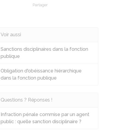
Partager
Partager sur Facebook
Partager sur X - Twitter
Partager sur Linkedin
Partager par em
Voir aussi
Sanctions disciplinaires dans la fonction
publique
Obligation d'obéissance hiérarchique
dans la fonction publique
Questions ? Réponses !
Infraction pénale commise par un agent
public : quelle sanction disciplinaire ?