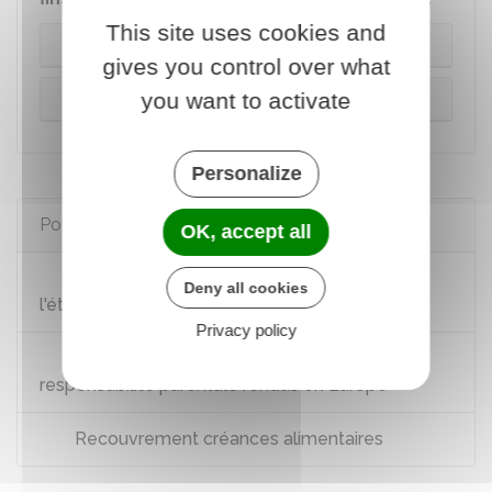
This site uses cookies and
Titre exécutoire européen
gives you control over what
you want to activate
Déclaration constatant la force exécutoire
Personalize
Pour en savoir plus
OK, accept all
Faire reconnaître un divorce prononcé à
Deny all cookies
l'étranger
Privacy policy
Reconnaissance des jugements sur la
responsabilité parentale rendus en Europe
Recouvrement créances alimentaires