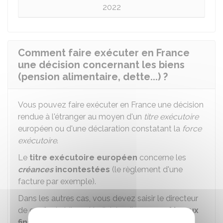
2022
Comment faire exécuter en France
une décision concernant les biens
(pension alimentaire, dette...) ?
Vous pouvez faire exécuter en France une décision
rendue à l'étranger au moyen d'un
titre exécutoire
européen ou d'une déclaration constatant la
force
exécutoire
.
Le
titre exécutoire européen
concerne les
créances
incontestées
(le règlement d'une
facture par exemple).
Dans les autres cas, vous devez saisir le directeur
de greffe du tribunal judiciaire d'une
requête aux
fins de constatation de la force exécutoire
.