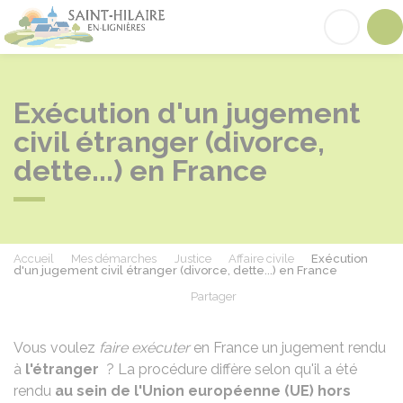
Saint-Hilaire-en-Lignières
Acc
Exécution d'un jugement
civil étranger (divorce,
dette...) en France
Accueil
Mes démarches
Justice
Affaire civile
Exécution
d'un jugement civil étranger (divorce, dette...) en France
Partager
Partager sur Facebook
Partager sur X - Twit
Partager sur
Par
Vous voulez
faire exécuter
en France un jugement rendu
à
l'étranger
? La procédure diffère selon qu'il a été
rendu
au sein de l'Union européenne (UE) hors