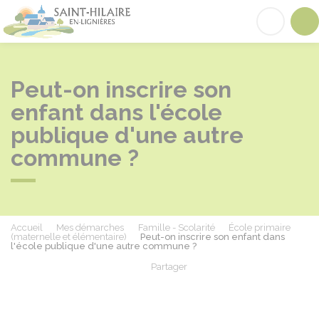
Saint-Hilaire-en-Lignières
Acc
Peut-on inscrire son
enfant dans l'école
publique d'une autre
commune ?
Accueil
Mes démarches
Famille - Scolarité
École primaire
(maternelle et élémentaire)
Peut-on inscrire son enfant dans
l'école publique d'une autre commune ?
Partager
Partager sur Facebook
Partager sur X - Twit
Partager sur
Par