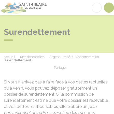
Saint-Hilaire-en-Lignières
Acc
Surendettement
Accueil
Mes démarches
Argent - Impôts - Consommation
Surendettement
Partager
Partager sur Facebook
Partager sur X - Twit
Partager sur
Par
Si vous n'arrivez pas à faire face à vos dettes (actuelles
ou à venir), vous pouvez déposer gratuitement un
dossier de surendettement. Si la commission de
surendettement estime que votre dossier est recevable,
et vos dettes remboursables, elle élabore un
plan
conventionnel de redressement
ou des
mesures