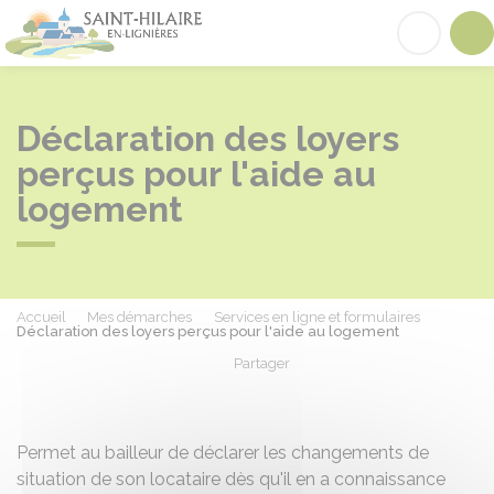
Saint-Hilaire-en-Lignières
Acc
Déclaration des loyers
perçus pour l'aide au
logement
Accueil
Mes démarches
Services en ligne et formulaires
Déclaration des loyers perçus pour l'aide au logement
Partager
Partager sur Facebook
Partager sur X - Twit
Partager sur
Par
Permet au bailleur de déclarer les changements de
situation de son locataire dès qu'il en a connaissance