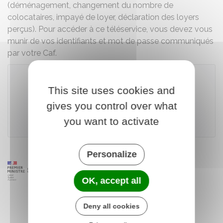
(déménagement, changement du nombre de
colocataires, impayé de loyer, déclaration des loyers
perçus). Pour accéder à ce téléservice, vous devez vous
munir de vos identifiants et mot de passe communiqués
par votre Caf.
This site uses cookies and
Accéder au téléservice
gives you control over what
you want to activate
Caisse nationale des allocations familiales (Cnaf)
Personalize
OK, accept all
Deny all cookies