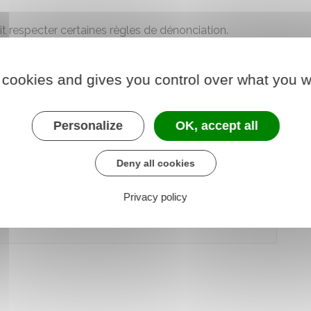
t respecter certaines règles de dénonciation.
 les règles de dénonciation concernant
préciser s'il
n par écrit du personnel ou de l'information des
 cookies and gives you control over what you w
s demande donc de me verser, comme par le passé, la
Personalize
OK, accept all
utations distinguées.
Deny all cookies
Privacy policy
 en lettre recommandée avec accusé de réception