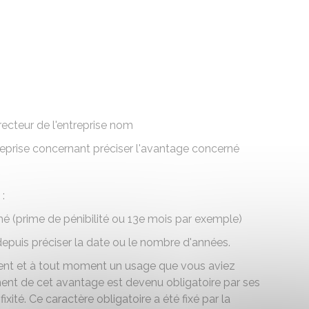
irecteur de l'entreprise
nom
reprise concernant
préciser l'avantage concerné
:
imé
(prime de pénibilité ou 13e mois par exemple)
depuis
préciser la date ou le nombre d'années
.
ent et à tout moment un usage que vous aviez
ment de cet avantage est devenu obligatoire par ses
xité. Ce caractère obligatoire a été fixé par la