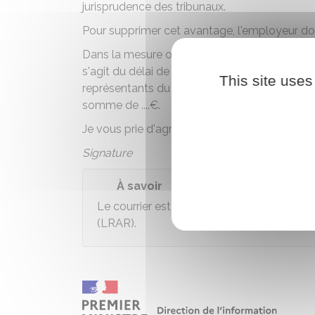
jurisprudence des tribunaux.
Pour supprimer cet avantage, l'employeur doi
Dans la mesure où vous n'avez pas respecté
s'agit du délai de prévenance, de l'informatio
This site uses
représentants du personnel ou les 3
, je vou
somme de
....€
.
Je vous prie d'agréer l'expression de mes sal
Signature
À savoir
Le courrier est à adresser à l'employeur
(LRAR).