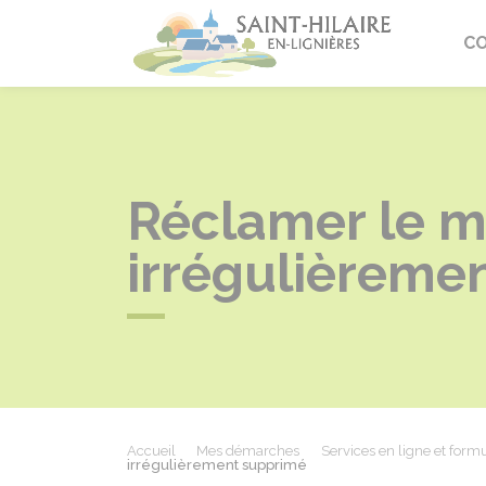
Saint-Hi
C
Réclamer le ma
irrégulièreme
Accueil
Mes démarches
Services en ligne et formu
irrégulièrement supprimé