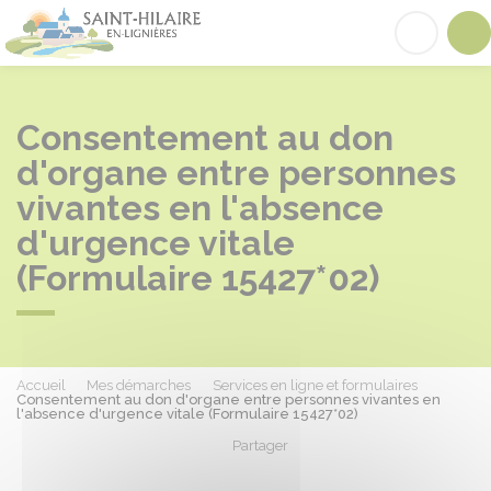
Saint-Hilaire-en-Lignières
Acc
Consentement au don
d'organe entre personnes
vivantes en l'absence
d'urgence vitale
(Formulaire 15427*02)
Accueil
Mes démarches
Services en ligne et formulaires
Consentement au don d'organe entre personnes vivantes en
l'absence d'urgence vitale (Formulaire 15427*02)
Partager
Partager sur Facebook
Partager sur X - Twit
Partager sur
Par