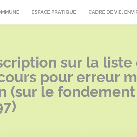
laire-en-Lignières
OMMUNE
ESPACE PRATIQUE
CADRE DE VIE, EN
ription sur la liste
ecours pour erreur m
n (sur le fondement 
97)