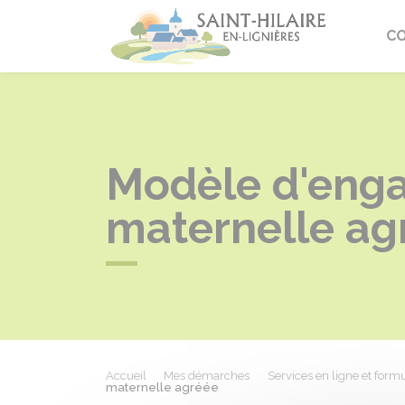
Saint-Hi
C
Modèle d'enga
maternelle ag
Accueil
Mes démarches
Services en ligne et formu
maternelle agréée