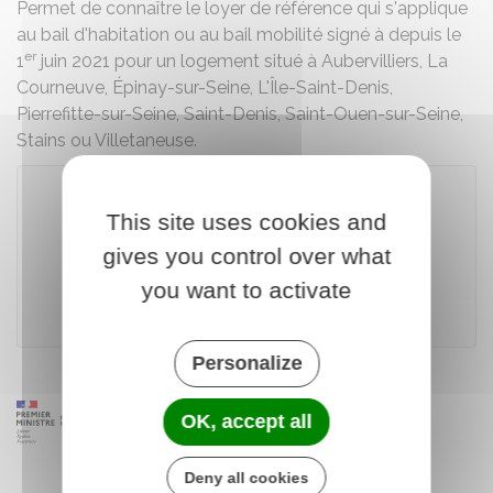
Permet de connaître le loyer de référence qui s'applique
au bail d'habitation ou au bail mobilité signé à depuis le
er
1
juin 2021 pour un logement situé à Aubervilliers, La
Courneuve, Épinay-sur-Seine, L'Île-Saint-Denis,
Pierrefitte-sur-Seine, Saint-Denis, Saint-Ouen-sur-Seine,
Stains ou Villetaneuse.
This site uses cookies and
Accéder au simulateur
gives you control over what
you want to activate
Direction régionale et interdépartementale de
l'hébergement et du logement (DRIHL) Ile-de-France
Personalize
OK, accept all
Deny all cookies