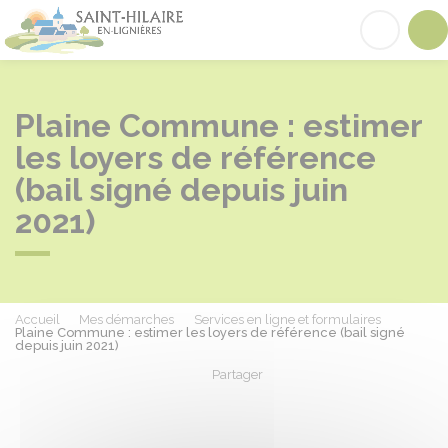
Saint-Hilaire-en-Lignières
Acc
Plaine Commune : estimer
les loyers de référence
(bail signé depuis juin
2021)
Accueil
Mes démarches
Services en ligne et formulaires
Plaine Commune : estimer les loyers de référence (bail signé
depuis juin 2021)
Partager
Partager sur Facebook
Partager sur X - Twit
Partager sur
Par