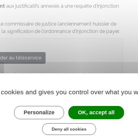
nt
aux justificatifs annexés à une requête
d'injonction
 le commissaire de justice (anciennement huissier de
s la
signification
de l'ordonnance d'injonction de payer.
der au téléservice
justice (à présent appelé commissaires de justice)
 cookies and gives you control over what you w
Personalize
OK, accept all
Deny all cookies