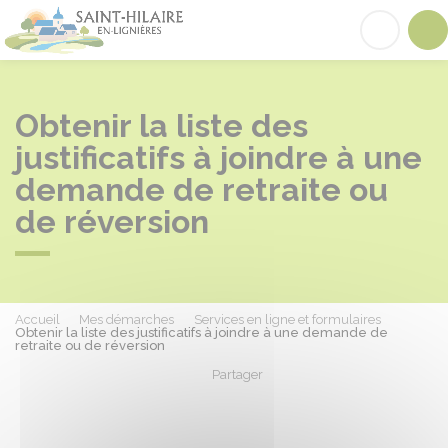
Saint-Hilaire-en-Lignières
Acc
Obtenir la liste des
justificatifs à joindre à une
demande de retraite ou
de réversion
Accueil
Mes démarches
Services en ligne et formulaires
Obtenir la liste des justificatifs à joindre à une demande de
retraite ou de réversion
Partager
Partager sur Facebook
Partager sur X - Twit
Partager sur
Par