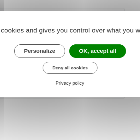
s d'hébergement touristique ne peuvent pas
 cookies and gives you control over what you w
uvent cependant prétendre à d'autres labels (la
me & Handicap et Ecolabel
).
Personalize
OK, accept all
Deny all cookies
der au téléservice
Privacy policy
 développement touristique de la France