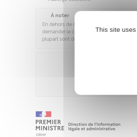
À noter
En dehors de cette liste, les autres type
This site uses
demander le classement en étoiles. Ils pe
plupart sont des labels privés, sauf
Touris
Accé
Atout France - Agence de