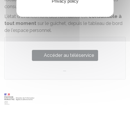
Privacy policy
consulaires, etc.) traitent les informations reçues.
L'état d'avancement des formalités est
consultable à
tout moment
sur le guichet, depuis le tableau de bord
de l'espace personnel.
Accéder au téléservice