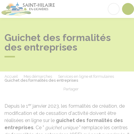
Saint-Hilaire-en-Lignières
Acc
Guichet des formalités
des entreprises
Accueil
Mes démarches
Services en ligne et formulaires
Guichet des formalités des entreprises
Partager
Partager sur Facebook
Partager sur X - Twit
Partager sur
Par
er
Depuis le 1
janvier 2023, les formalités de création, de
modification et de cessation d'activité doivent être
réalisées en ligne sur le
guichet des formalités des
entreprises
. Ce "
guichet unique
" remplace les centres