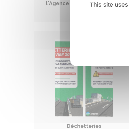
l'Agence Postale Communale
This site uses
PDF - 80.02 ko
Déchetteries