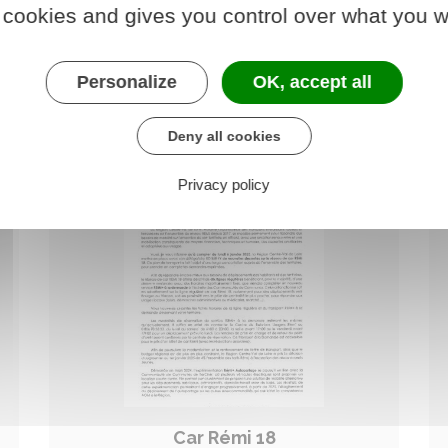
 cookies and gives you control over what you w
PDF - 133.21 ko
Personalize
OK, accept all
Deny all cookies
Privacy policy
Car Rémi 18