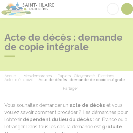
Saint-Hilaire-en-Lignières
Acc
Acte de décès : demande
de copie intégrale
Accueil
Mes démarches
Papiers - Citoyenneté - Élections
Actes d'état civil
Acte de décès : demande de copie intégrale
Partager
Partager sur Facebook
Partager sur X - Twit
Partager sur
Par
Vous souhaitez demander un
acte de décès
et vous
voulez savoir comment procéder ? Les démarches pour
l'obtenir
dépendent du lieu du décès
: en France ou à
l'étranger. Dans tous les cas, la demande est
gratuite
.