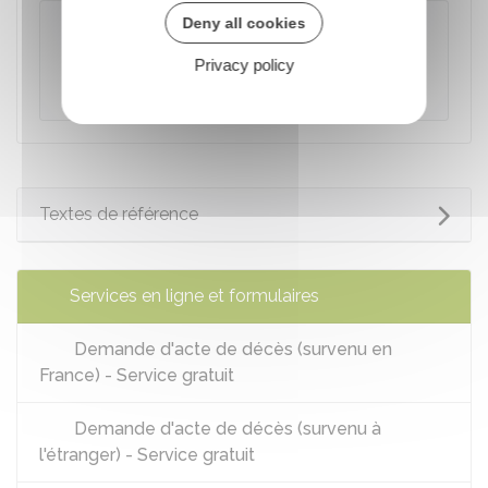
Deny all cookies
À savoir
Le décès est mentionné en marge de
l'acte
Privacy policy
de naissance
du défunt.
Textes de référence
Services en ligne et formulaires
Demande d'acte de décès (survenu en
France) - Service gratuit
Demande d'acte de décès (survenu à
l'étranger) - Service gratuit