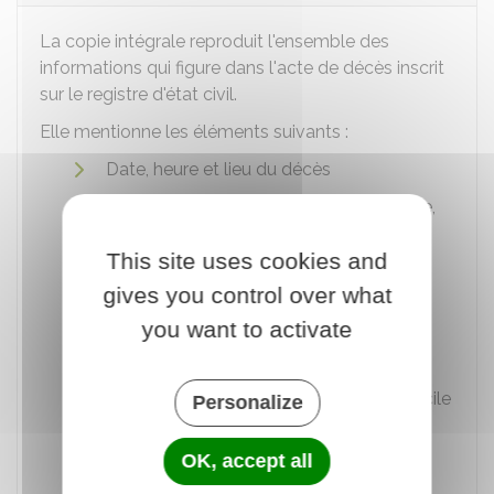
La copie intégrale reproduit l'ensemble des
informations qui figure dans l'acte de décès inscrit
sur le registre d'état civil.
Elle mentionne les éléments suivants :
Date, heure et lieu du décès
Prénoms, nom, date et lieu de naissance,
profession et domicile du défunt
This site uses cookies and
Prénoms, nom, professions et domiciles
gives you control over what
de ses parents
you want to activate
Prénoms et nom de son époux(se) ou
partenaire de Pacs
Prénoms, nom, âge, profession et domicile
Personalize
du déclarant (s'il y a lieu, son degré de
parenté avec le défunt).
OK, accept all