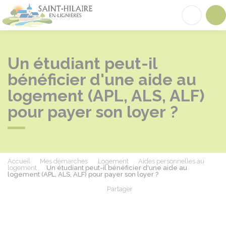
Saint-Hilaire-en-Lignières
Acc
Un étudiant peut-il
bénéficier d'une aide au
logement (APL, ALS, ALF)
pour payer son loyer ?
Accueil
Mes démarches
Logement
Aides personnelles au
logement
Un étudiant peut-il bénéficier d'une aide au
logement (APL, ALS, ALF) pour payer son loyer ?
Partager
Partager sur Facebook
Partager sur X - Twit
Partager sur
Par