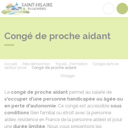
Saint-Hilaire-en-Lignières
Acc
Congé de proche aidant
Accueil
Mes démarches
Travail - Formation
Congés dans le
secteur privé
Congé de proche aidant
Partager
Partager sur Facebook
Partager sur X - Twit
Partager sur
Par
Le
congé de proche aidant
permet au salarié de
s'occuper d'une personne handicapée ou âgée ou
en perte d'autonomie
. Ce congé est accessible
sous
conditions
(lien familial ou étroit avec la personne
aidée, résidence en France de la personne aidée) et pour
une
durée limitée
. Nous vous présentons les