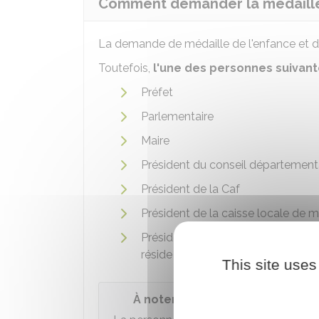
Comment demander la médaille 
La demande de médaille de l'enfance et de
Toutefois,
l'une des personnes suivan
Préfet
Parlementaire
Maire
Président du conseil département
Président de la
Caf
Président de la caisse locale de m
Président de l'union département
réside la personne proposée.
This site uses
À noter