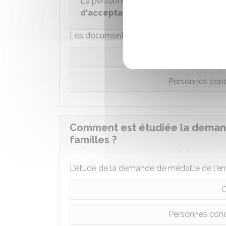
La personne faisant l'objet d'une propo
d'acceptation
.
Les documents à fournir et le lieu pour dép
C
Personnes conc
Comment est étudiée la demand
familles ?
L'étude de la demande de médaille de l'enf
C
Personnes conc