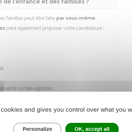
de l'enfance et des familles ?
s familles peut être faite
par vous-même
.
tes
peut également proposer votre candidature :
al
utualité sociale agricole
ale des associations familiales du département où
 cookies and gives you control over what you w
Personalize
OK, accept all