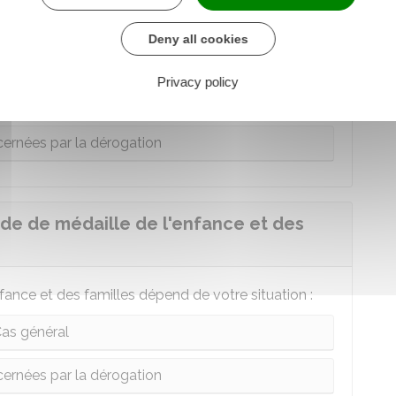
sition doit signer une
déclaration
Deny all cookies
oser votre dossier varient selon votre situation :
Privacy policy
as général
ernées par la dérogation
e de médaille de l'enfance et des
ance et des familles dépend de votre situation :
as général
ernées par la dérogation