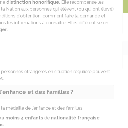
une
distinction honorifique
. Elle récompense les
la Nation aux personnes qui élèvent (ou qui ont élevé)
onditions d'obtention, comment faire la demande et
s les informations à connaître. Elles diffèrent selon
nger
.
s personnes étrangères en situation régulière peuvent
s.
l'enfance et des familles ?
a médaille de l'enfance et des familles :
au moins 4 enfants
de
nationalité française
,
ns