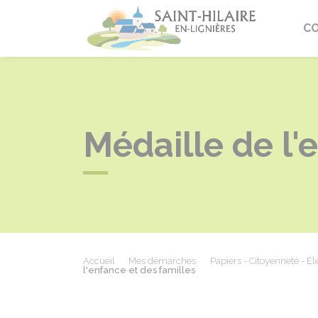
Saint-Hi
C
Médaille de l'
Accueil
Mes démarches
Papiers - Citoyenneté - Él
l'enfance et des familles