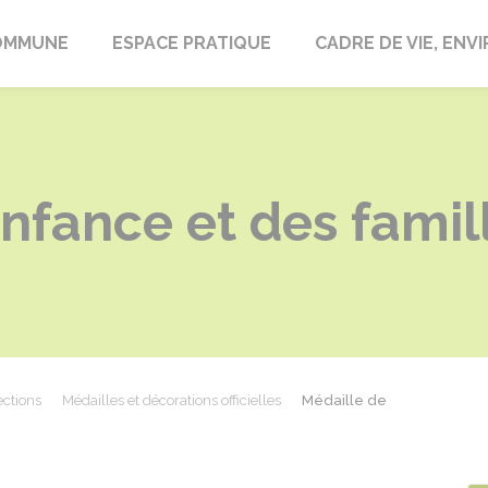
laire-en-Lignières
OMMUNE
ESPACE PRATIQUE
CADRE DE VIE, EN
enfance et des famil
ections
Médailles et décorations officielles
Médaille de