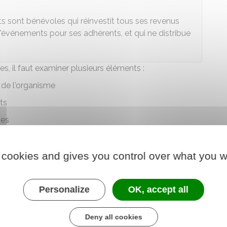
ts sont bénévoles qui réinvestit tous ses revenus
 d'événements pour ses adhérents, et qui ne distribue
s, il faut examiner plusieurs éléments :
 de l'organisme
ts
ces
 cookies and gives you control over what you w
 sa gestion est intéressée et l'association est
mmerciaux
(
TVA
,
impôt sur les sociétés
et
contribution
Personalize
OK, accept all
Deny all cookies
n désintéressée ne l'empêche pas d'employer des