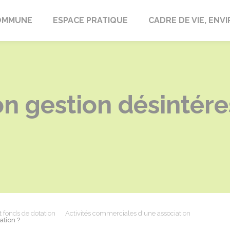
laire-en-Lignières
OMMUNE
ESPACE PRATIQUE
CADRE DE VIE, EN
on gestion désintér
t fonds de dotation
Activités commerciales d'une association
ation ?