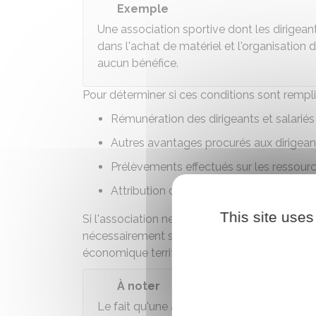
Exemple
Une association sportive dont les dirigean
dans l'achat de matériel et l'organisation
aucun bénéfice.
Pour déterminer si ces conditions sont remplie
Rémunération des dirigeants et salariés
Autres avantages procurés aux dirigean
Prélèvements effectués sur les ressour
Attribution de parts d'actif.
This site uses
Si l'association ne remplit pas ces conditions,
nécessairement soumise aux impôts dits
co
économique territoriale
).
À noter
Le fait qu'une association ait une gestio