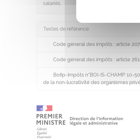
salariés.
Textes de référence
Code général des impôts : article 20
Code général des impôts : article 261
Bofip-Impôts n°BOI-IS-CHAMP 10-50-10
de la non-lucrativité des organismes priv