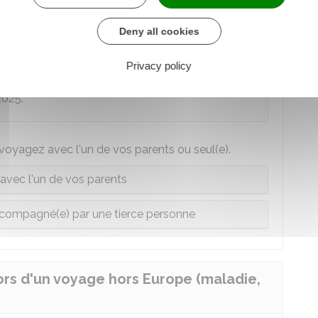
Deny all cookies
ez présenter votre passeport valide à la
ndais, les citoyens européens ou suisses disposant
Privacy policy
ident au Royaume-Uni peuvent continuer à
2025.
 voyagez avec l'un de vos parents ou seul(e).
vec l'un de vos parents
compagné(e) par une tierce personne
ors d'un voyage hors Europe (maladie,