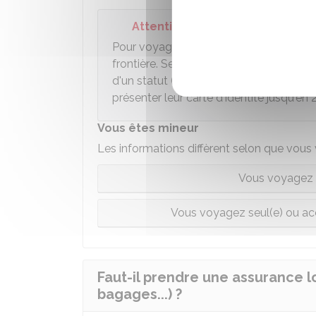
Attention
Pour voyager au Royaume-Uni, vous dev
frontière. Seuls les ressortissants Irla
d'un statut (provisoire ou non) de rés
présenter leur carte d'identité jusqu'en 
Vous êtes mineur
Les informations diffèrent selon que vous
Vous voyagez a
Vous voyagez seul(e) ou ac
Faut-il prendre une assurance l
bagages...) ?