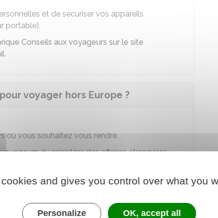
ersonnelles et de sécuriser vos appareils
r portable).
brique Conseils aux voyageurs sur le site
il
.
 pour voyager hors Europe ?
s où vous souhaitez vous rendre.
 voyageurs
du ministère des affaires étrangères
 cookies and gives you control over what you w
ment du voyage ou plusieurs mois après le retour.
Personalize
OK, accept all
te d'identité valide.