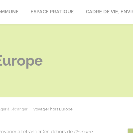
laire-en-Lignières
OMMUNE
ESPACE PRATIQUE
CADRE DE VIE, EN
Europe
ger à l'étranger
Voyager hors Europe
voyager à l'étranger (en dehors de
l'Espace