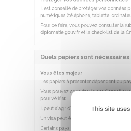
Il est conseillé de protéger vos données p
numériques (téléphone, tablette, ordinateu
Pour ce faire, vous pouvez consulter la
ru
diplomatie.gouv.fr
et la
check-list de la Cn
Quels papiers sont nécessaires
Vous êtes majeur
Les papiers à présenter dépendent du pay
Vous pouvez consulter le site
Conseil aux
pour vérifier.
This site uses
Il peut s'agir d'un passeport valide au mo
Un visa peut être nécessaire.
Certains pays acceptent également une car