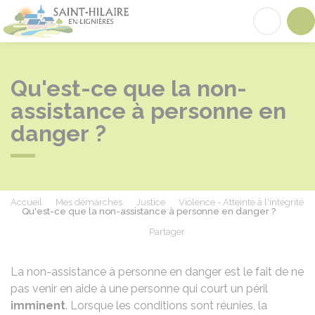
Saint-Hilaire-en-Lignières
Acc
Qu'est-ce que la non-
assistance à personne en
danger ?
Accueil
Mes démarches
Justice
Violence - Atteinte à l'intégrité
Qu'est-ce que la non-assistance à personne en danger ?
Partager
Partager sur Facebook
Partager sur X - Twit
Partager sur
Par
La non-assistance à personne en danger est le fait de ne
pas venir en aide à une personne qui court un péril
imminent
. Lorsque les conditions sont réunies, la